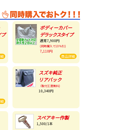
ボディーカバー
イプ
デラックスタイプ
通常7,900円
(同時購入で10％引)
7,110円
詳細
商品詳細
スズキ純正
リアバック
（取付工賃無料)
10,340円
詳細
スペアキー作製
1,500/1本