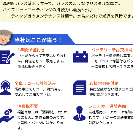
高密度ガラス系ポリマーで、ガラスのようなクリスタルな輝き。
ハイブリットコーティングの持続力は最長6ヶ月！！
コーティング後のメンテナンスは簡単。水洗いだけで光沢を保持でき
当社はここが違う！
1年間保証付き
バッテリー新品交換可
中古だからって不安はいりませ
バッテリー保証無し車両
ん。自信をもって販売します。
てもプラスで保証付きバ
※現状販売車除く
ーに交換して納車できま
全車リコール対策済み
取扱説明書付属
販売車全てリコール対策済み。
特に記載がない限り全車に
安心してご購入下さい。
説明書がつきます。
消費税不要
シニアカー保険完備
福祉車輌には「消費税」はかか
当社販売シニアカーは保険
りません。本体価格のみです。
れます。万が一の交通事故
※送料・パーツにはかかりま
対応いたします！
す。