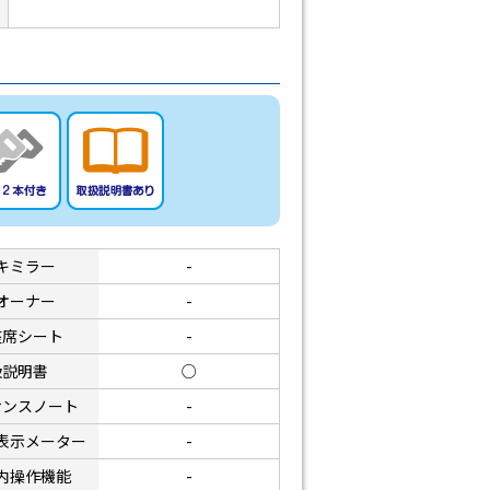
キミラー
-
オーナー
-
座席シート
-
扱説明書
○
ナンスノート
-
表示メーター
-
内操作機能
-