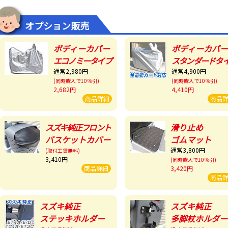
オプション販売
ボディーカバー
ボディーカバー
エコノミータイプ
スタンダードタ
通常2,980円
通常4,900円
(同時購入で10％引)
(同時購入で10％引)
2,682円
4,410円
商品詳細
商品
スズキ純正フロント
滑り止め
バスケットカバー
ゴムマット
通常3,800円
(取付工賃無料)
3,410円
(同時購入で10％引)
商品詳細
3,420円
商品
スズキ純正
スズキ純正
ステッキホルダー
多脚杖ホルダー