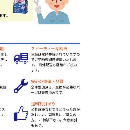
ます。
能
スピーディーな納車
に関し
車輌は常時整備されていますの
ッテリ
でご契約後即日発送いたしま
す。
す。 海外配送も経験がござい
ます。
安心の整備・品質
取扱
全車整備済み、交換が必要なパ
ーツは交換済みです。
送料割引あり
に入
公共施設などでまとまった数が
にも
欲しい方、両親共にご購入の
方、 ご相談下さい。台数割引
も有り。