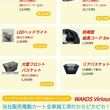
(取付工賃無料)
(取付工賃無料)
(取付スペーサー込み)
(取付スペーサー込み)
3,630円
16,753円
商品詳細
商品詳細
LEDヘッドライト
防雨型
延長コード 5m
(取付工賃無料)
2,900円
1,800円
商品詳細
商品詳細
大型フロント
リアバスケット
バスケット
(お客様にて取付)
6,600円
(取付工賃無料)
5,900円
商品詳細
WAKOS Viriou
当社販売電動カート全車施工済だからピカピカ