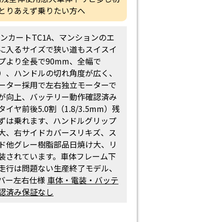
とりあえず乗りたい方へ
ウンカートTC1A、マンションのエ
に入るサイズで狭い道もスイスイ
プより全長で90mm、全幅で
小）、ハンドルの切れ角度が広く、
ーター採用で左右独立モーターで
が向上、バッテリー動作確認済み
イヤ前後5.0割（1.8/3.5mm）残
ずは乗れます、ハンドルグリップ
大、右サイドカバースリキズ、ス
ド他グレー樹脂部品日焼け大、リ
装されています。車体フレーム下
走行は問題ない生産終了モデル、
バー左右仕様
車体・電装・バッテ
認済み保証なし