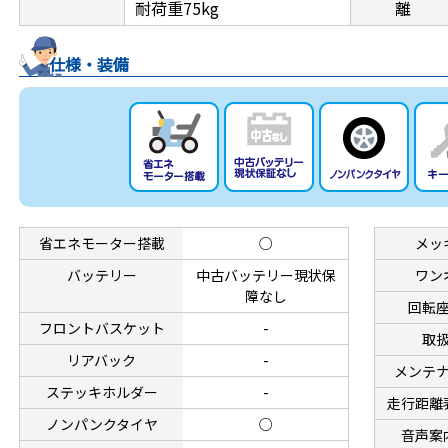
耐荷重75kg
離
仕様・装備
省エネモーター搭載
○
メッ
バッテリー
中古バッテリー現状保
ワン
障なし
回転
フロントバスケット
-
取
リアバック
-
メンテ
ステッキホルダー
-
走行距離
ノンパンクタイヤ
○
音声案