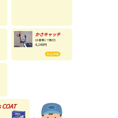
かさキャッチ
(お客様にて取付)
4,240円
商品詳細
s COAT
！