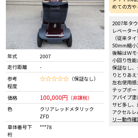
めての方や
2007年タ
レベーター
（従来タイ
50mm縮
後輪はＷモ
年式
2007
小回り性能
走行距離
-
保証なし、タ
りとりあえ
☆☆☆☆☆
参考
（保証なし）
左右使用感
程度
テップボー
100,000円
アパイプ塗
価格
（非課税）
サビ多し、
色
クリアレッドメタリック
アクセルレ
ZFD
リー動作確
車体番号下
***78
桁