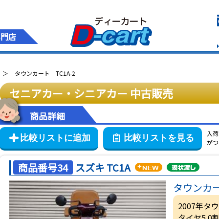
専門店
タウンカート TC1A-2
セニアカー・シニアカー
中古販売
商品詳細
入荷
がつ
商品番号34
スズキ TC1A
タウンカー
2007年タ
タイヤ5.