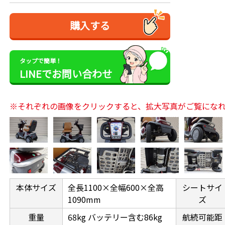
購入する
タップで簡単！
LINEでお問い合わせ
※それぞれの画像をクリックすると、拡大写真がご覧にな
本体サイズ
全長1100×全幅600×全高
シートサイ
1090mm
ズ
重量
68kg バッテリー含む86kg
航続可能距