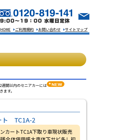
HOME
ご利用規約
お問い合わせ
サイトマップ
2週間以内のセニアカーには
きます。
ト TC1A-2
ウンカートTC1A下取り車現状販売
0割残全体使用感大車体下サビ多し初