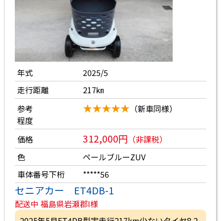
年式
2025/5
走行距離
217㎞
★★★★★
参考
（新車同様）
程度
312,000円
価格
（非課税）
色
ペールブルーZUV
車体番号下桁
*****56
セニアカー ET4DB-1
配送中 福島県岩瀬郡I様
2025年5月ET4DB型実走行217km少ないタイヤ8.2