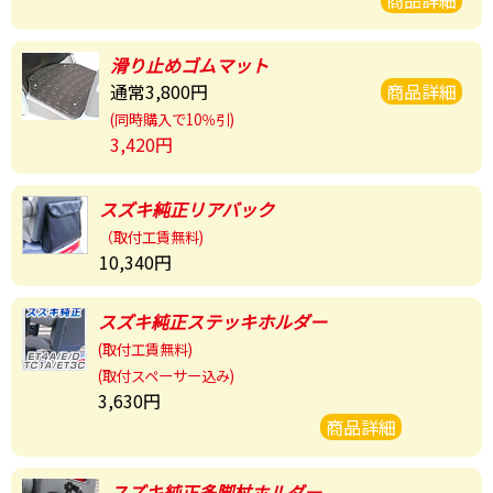
滑り止め
ゴムマット
通常3,800円
商品詳細
(同時購入で10％引)
3,420円
スズキ純正
リアバック
（取付工賃無料)
10,340円
スズキ純正
ステッキホルダー
(取付工賃無料)
(取付スペーサー込み)
3,630円
商品詳細
スズキ純正
多脚杖ホルダー