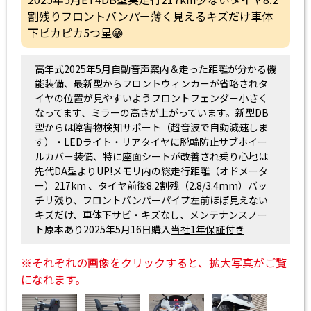
割残りフロントバンパー薄く見えるキズだけ車体
下ピカピカ5つ星😁
高年式2025年5月自動音声案内＆走った距離が分かる機
能装備、最新型からフロントウィンカーが省略されタ
イヤの位置が見やすいようフロントフェンダー小さく
なってます、ミラーの高さが上がっています。新型DB
型からは障害物検知サポート（超音波で自動減速しま
す）・LEDライト・リアタイヤに脱輪防止サブホイー
ルカバー装備、特に座面シートが改善され乗り心地は
先代DA型よりUP!メモリ内の総走行距離（オドメータ
ー）217km 、タイヤ前後8.2割残（2.8/3.4mm）バッ
チリ残り、フロントバンパーパイプ左前ほぼ見えない
キズだけ、車体下サビ・キズなし、メンテナンスノー
ト原本あり2025年5月16日購入
当社1年保証付き
※それぞれの画像をクリックすると、拡大写真がご覧
になれます。