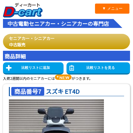
▼ メニュー
中古電動セニアカー・シニアカーの専門店
セニアカー・シニアカー
中古販売
商品詳細
入荷2週間以内のセニアカーには
がつきます。
商品番号7
スズキ ET4D