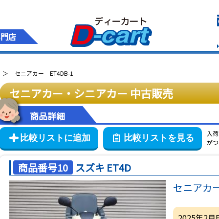
専門店
セニアカー ET4DB-1
セニアカー・シニアカー
中古販売
商品詳細
入荷
がつ
商品番号10
スズキ ET4D
セニアカー 
2025年2月