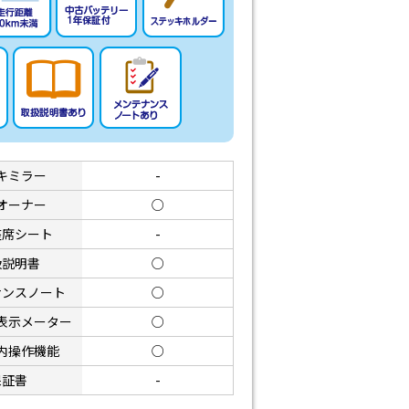
キミラー
-
オーナー
○
座席シート
-
扱説明書
○
ナンスノート
○
表示メーター
○
内操作機能
○
保証書
-