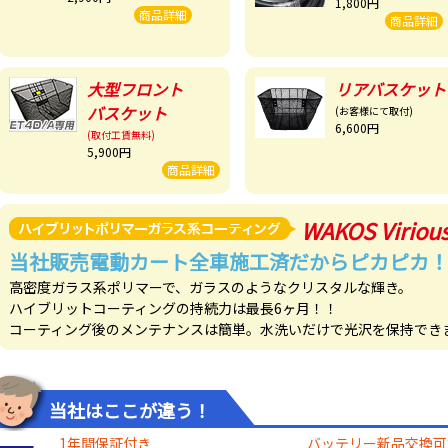
1,800円
商品詳細
商品詳細
大型フロント
リアバスケット
バスケット
(お客様にて取付)
6,600円
(取付工賃無料)
5,900円
商品詳細
WAKOS Viriou
当社販売電動カート全車施工済だからピカピカ
高密度ガラス系ポリマーで、ガラスのようなクリスタルな輝き。
ハイブリットコーティングの持続力は最長6ヶ月！！
コーティング後のメンテナンスは簡単。水洗いだけで光沢を保持でき
当社はここが違う！
1年間保証付き
バッテリー新品交換可