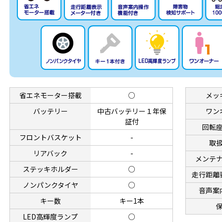
省エネモーター搭載
○
メッ
バッテリー
中古バッテリー１年保
ワン
証付
回転
フロントバスケット
-
取
リアバック
-
メンテ
ステッキホルダー
○
走行距離
ノンパンクタイヤ
○
音声案
キー数
キー1本
LED高輝度ランプ
○