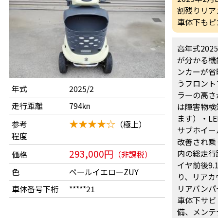
割残りリア
車体下もピ
高年式20
が分かる機
ンカーが省
うフロント
年式
2025/2
ラーの高さ
走行距離
794㎞
は障害物検
ます）・L
★★★★☆
参考
（極上）
サブホイー
程度
改善され乗
293,000円
内の総走行
価格
（非課税）
イヤ前後9.
色
ペールイエローZUY
り、リアカ
リアバンパ
車体番号下桁
*****21
車体下サビ
備、メンテ