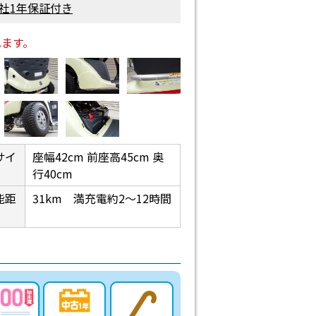
社1年保証付き
れます。
サイ
座幅42cm 前座高45cm 奥
行40cm
能距
31km 満充電約2〜12時間