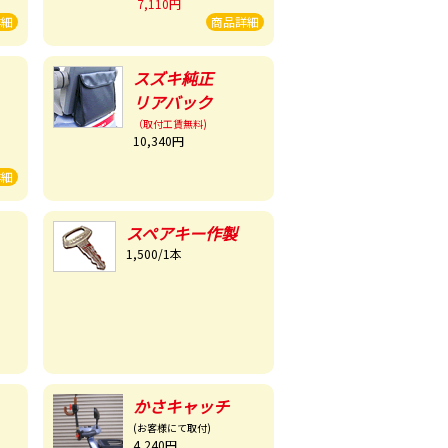
7,110円
詳細
商品詳細
スズキ純正
リアバック
（取付工賃無料)
10,340円
詳細
スペアキー作製
1,500/1本
かさキャッチ
(お客様にて取付)
4,240円