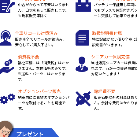
中古だからって不安はいりませ
バッテリー保証無し車両
ん。自信をもって販売します。
てもプラスで保証付きバ
※現状販売車除く
ーに交換して納車できま
全車リコール対策済み
取扱説明書付属
販売車全てリコール対策済み。
特に記載がない限り全車に
安心してご購入下さい。
説明書がつきます。
消費税不要
シニアカー保険完備
福祉車輌には「消費税」はかか
当社販売シニアカーは保険
りません。本体価格のみです。
れます。万が一の交通事故
※送料・パーツにはかかりま
対応いたします！
す。
オプションパーツ販売
諸経費不要
納車前にご希望のオプションパ
販売価格以外の料金はあ
ーツを取付けることも可能で
ん。余計な費用はかかり
す。
ん。
プレゼント