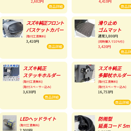
2,682円
4,410円
商品詳細
商品
スズキ純正フロント
滑り止め
バスケットカバー
ゴムマット
通常3,800円
(取付工賃無料)
3,410円
(同時購入で10％引)
商品詳細
3,420円
商品
スズキ純正
スズキ純正
ステッキホルダー
多脚杖ホルダー
(取付工賃無料)
(取付工賃無料)
(取付スペーサー込み)
(取付スペーサー込み)
3,630円
16,753円
商品詳細
商品詳細
LEDヘッドライト
防雨型
延長コード 5m
(取付工賃無料)
2,900円