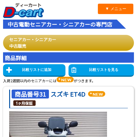
▼ メニュー
中古電動セニアカー・シニアカーの専門店
セニアカー・シニアカー
中古販売
商品詳細
入荷2週間以内のセニアカーには
がつきます。
商品番号31
スズキ ET4D