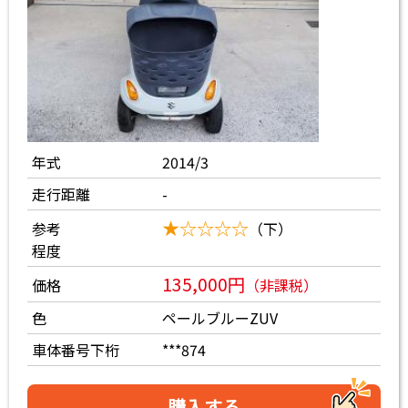
年式
2014/3
走行距離
-
★☆☆☆☆
参考
（下）
程度
135,000円
価格
（非課税）
色
ペールブルーZUV
車体番号下桁
***874
購入する