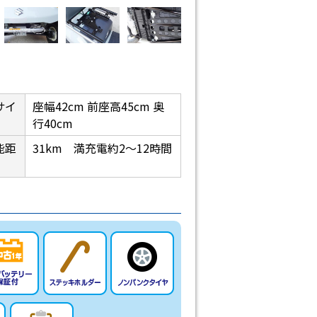
サイ
座幅42cm 前座高45cm 奥
行40cm
能距
31km 満充電約2〜12時間