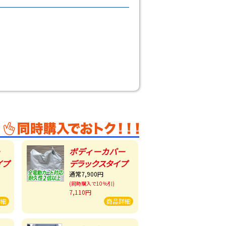
ボディーカバー
イプ
デラックスタイプ
通常7,900円
(同時購入で10％引)
7,110円
詳細
商品詳細