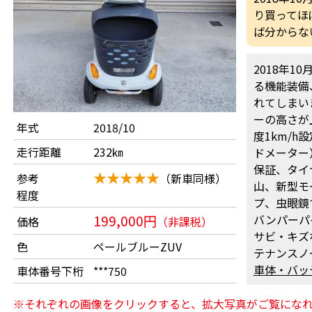
り買ってほ
ば分からな
2018年
る機能装備
れてしまい
ーの高さが
年式
2018/10
度1km/
走行距離
232㎞
ドメーター
保証、タイヤ
★★★★★
参考
（新車同様）
山、新型モ
程度
プ、虫眼鏡
199,000円
バンパーパ
価格
（非課税）
サビ・キズ
色
ペールブルーZUV
テナンスノー
車体・バッ
車体番号下桁
***750
※それぞれの画像をクリックすると、拡大写真がご覧にな