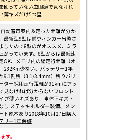
ぼ使っていない虫眼鏡で見なけれ
い薄キズだけ5つ星
10月自動音声案内＆走った距離が分か
、最新型9型は前ウィンカー省略さ
ましたので8型のがオススメ、ミラ
上がっています。8型からは最低速
h設定OK、メモリ内の総走行距離（オ
）232Km少ない、バッテリー1年
9.1割残（3.1/3.4mm）残りバリ
ーター採用走行距離が31kmにアッ
で見なければ分からないフロント
イプ薄いキズあり、車体下キズ・
なし ステッキホルダー装備、メン
ト原本あり2018年10月27日購入
テリー1年保証
れます。