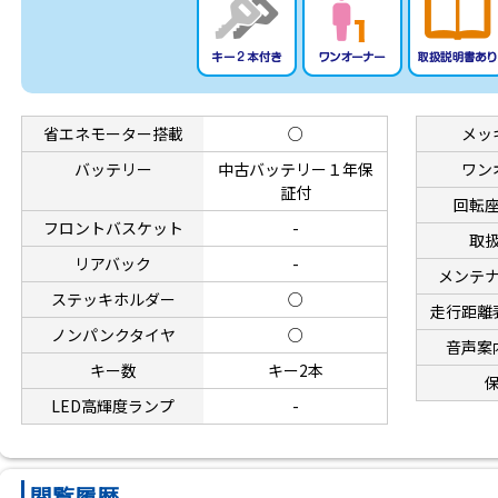
省エネモーター搭載
○
メッ
バッテリー
中古バッテリー１年保
ワン
証付
回転
フロントバスケット
-
取
リアバック
-
メンテ
ステッキホルダー
○
走行距離
ノンパンクタイヤ
○
音声案
キー数
キー2本
LED高輝度ランプ
-
閲覧履歴