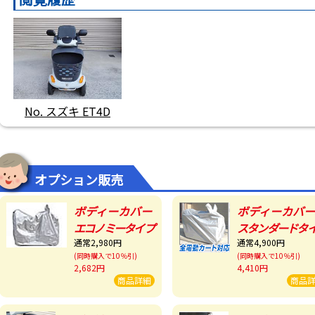
No. スズキ ET4D
オプション販売
ボディーカバー
ボディーカバー
エコノミータイプ
スタンダードタ
通常2,980円
通常4,900円
(同時購入で10％引)
(同時購入で10％引)
2,682円
4,410円
商品詳細
商品