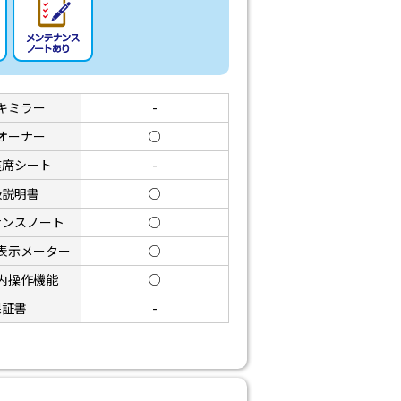
キミラー
-
オーナー
○
座席シート
-
扱説明書
○
ナンスノート
○
表示メーター
○
内操作機能
○
保証書
-