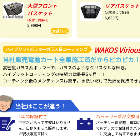
大型フロント
リアバスケット
バスケット
(お客様にて取付)
6,600円
(取付工賃無料)
5,900円
商品詳細
WAKOS Viriou
当社販売電動カート全車施工済だからピカピカ
高密度ガラス系ポリマーで、ガラスのようなクリスタルな輝き。
ハイブリットコーティングの持続力は最長6ヶ月！！
コーティング後のメンテナンスは簡単。水洗いだけで光沢を保持でき
当社はここが違う！
1年間保証付き
バッテリー新品交換可
中古だからって不安はいりませ
バッテリー保証無し車両
ん。自信をもって販売します。
てもプラスで保証付きバ
※現状販売車除く
ーに交換して納車できま