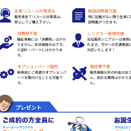
全車リコール対策済み
取扱説明書付属
販売車全てリコール対策済み。
特に記載がない限り全車に
安心してご購入下さい。
説明書がつきます。
消費税不要
シニアカー保険完備
福祉車輌には「消費税」はかか
当社販売シニアカーは保険
りません。本体価格のみです。
れます。万が一の交通事故
※送料・パーツにはかかりま
対応いたします！
す。
オプションパーツ販売
諸経費不要
納車前にご希望のオプションパ
販売価格以外の料金はあ
ーツを取付けることも可能で
ん。余計な費用はかかり
す。
ん。
プレゼント