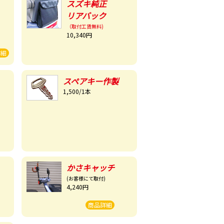
スズキ純正
リアバック
（取付工賃無料)
10,340円
詳細
スペアキー作製
1,500/1本
かさキャッチ
(お客様にて取付)
4,240円
商品詳細