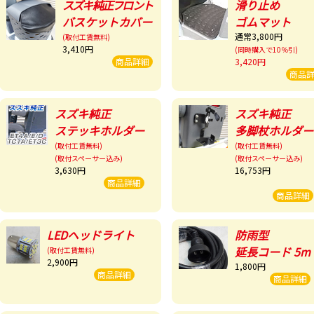
スズキ純正フロント
滑り止め
バスケットカバー
ゴムマット
通常3,800円
(取付工賃無料)
3,410円
(同時購入で10％引)
商品詳細
3,420円
商品
スズキ純正
スズキ純正
ステッキホルダー
多脚杖ホルダー
(取付工賃無料)
(取付工賃無料)
(取付スペーサー込み)
(取付スペーサー込み)
3,630円
16,753円
商品詳細
商品詳細
LEDヘッドライト
防雨型
延長コード 5m
(取付工賃無料)
2,900円
1,800円
商品詳細
商品詳細