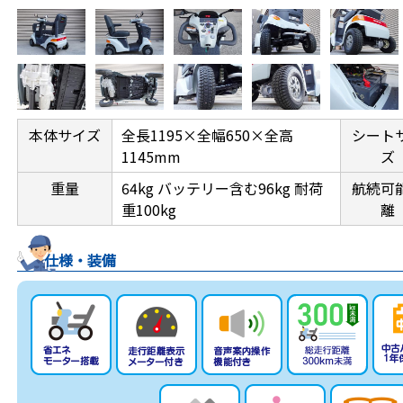
本体サイズ
全長1195×全幅650×全高
シート
1145mm
ズ
重量
64kg バッテリー含む96kg 耐荷
航続可
重100kg
離
仕様・装備