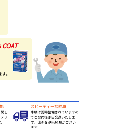
s COAT
！
ます。
能
スピーディーな納車
に関し
車輌は常時整備されていますの
ッテリ
でご契約後即日発送いたしま
す。
す。 海外配送も経験がござい
ます。