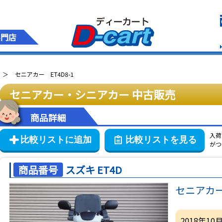
専門店
セニアカー ET4D8-1
セニアカー・シニアカー
中古販売
商品詳細
入荷
がつ
商品番号
スズキ ET4D
セニアカー 
2018年1