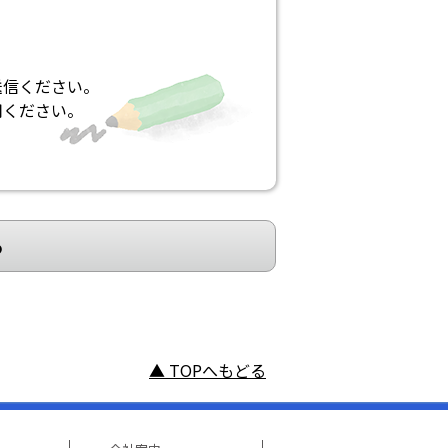
送信ください。
用ください。
る
▲ TOPへもどる