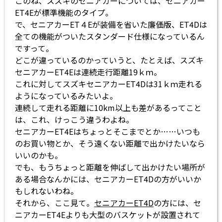
このね、スズキのセニアカーについては、セニアカー
ET4Eが標準機能のタイプ。
で、セニアカーET４Eが装備を省いた廉価版、ET4Dは
全ての機能がついたスタンダード仕様になっているん
ですって。
どこが違っているのかっていうと、たとえば、スズキ
セニアカーET4Eは連続走行距離19ｋｍ。
これに対してスズキセニアカーET4Dは31ｋｍ走れる
ようになっているみたいよ。
連続して走れる距離に10km以上も差があるってこと
は、これ、けっこう違うわよね。
セニアカーET4Eはちょっとそこまでとか……いつも
のお買い物とか、そう遠くない距離で出かけたいなら
いいのかも。
でも、もうちょっと距離を伸ばして出かけたい場所が
ある場合なんかには、セニアカーET4Dの方がいいか
もしれないわね。
それから、ここ見て。
セニアカーET4D
の方には、セ
ニアカーET4Eよりも大型のバスケットが設置されて