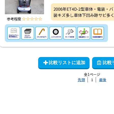
2006年ET4D-2型車体・電装
装キズ多し車体下凹み跡サビ多
☆☆☆☆☆
参考程度
全1ページ
先頭
1
最後