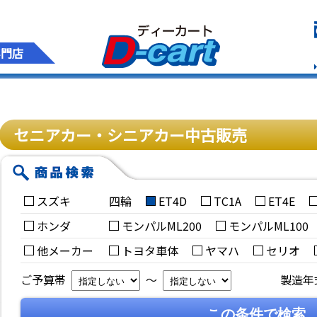
専門店
セニアカー・シニアカー中古販売
スズキ
四輪
ET4D
TC1A
ET4E
ホンダ
モンパルML200
モンパルML100
他メーカー
トヨタ車体
ヤマハ
セリオ
ご予算帯
～
製造