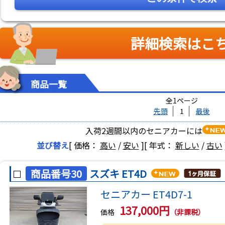
詳細検索はこ
商品一覧
全1ページ
先頭
1
最後
入荷2週間以内のセニアカーには
並び替え
[ 価格：
高い
/
安い
]
[ 年式：
新しい
/
古い
商品番号30
スズキ ET4D
セニアカー ET4D7-1
137,000円
価格
（非課税）