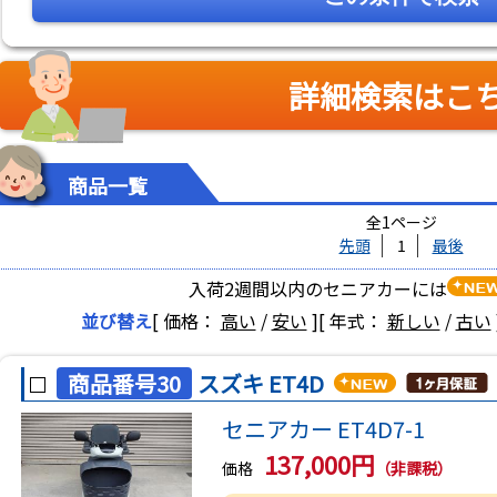
詳細検索はこ
商品一覧
全1ページ
先頭
1
最後
入荷2週間以内のセニアカーには
並び替え
[ 価格：
高い
/
安い
]
[ 年式：
新しい
/
古い
商品番号30
スズキ ET4D
セニアカー ET4D7-1
137,000円
価格
（非課税）