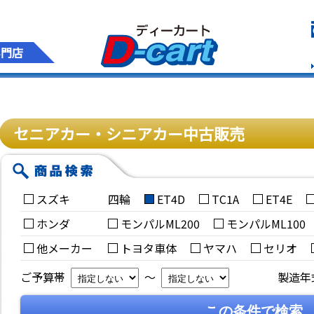
専門店
セニアカー・シニアカー中古販売
スズキ
四輪
ET4D
TC1A
ET4E
ホンダ
モンパルML200
モンパルML100
他メーカー
トヨタ車体
ヤマハ
セリオ
ご予算帯
～
製造