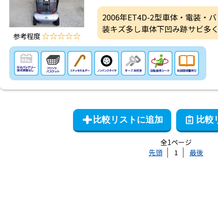
2006年ET4D-2型車体・電装
装キズ多し車体下凹み跡サビ多
☆☆☆☆☆
参考程度
全1ページ
先頭
1
最後