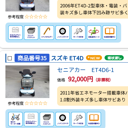
2006年ET4D-2型車体・電装
装キズ多し車体下凹み跡サビ多
☆☆☆☆☆
参考程度
商品番号35
スズキ ET4D
セニアカー ET4D6-1
92,000円
価格
（非課税）
2011年省エネモーター搭載車
1.0割外装キズ多し車体サビあり
☆☆☆☆☆
参考程度