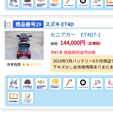
商品番号29
スズキ ET4D
セニアカー ET4D7-1
144,000円
価格
（非課税）
売約済 徳島県阿波市W様
2016年3月バッテリー6カ月保証
★★☆☆☆
参考程度
下キズ少し全体使用感ありまだ