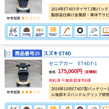
2014年ET4D7タイヤ7.3割
脂部品日焼け金属部・車体下サ
★☆☆☆☆
参考程度
商品番号25
スズキ ET4D
セニアカー ET4D7-1
175,000円
価格
（非課税）
売約済 千葉県君津市E様
2016年10月ET4D7型バッテリ
★★★☆☆
参考程度
ル後部キズハンドルグリップ使用