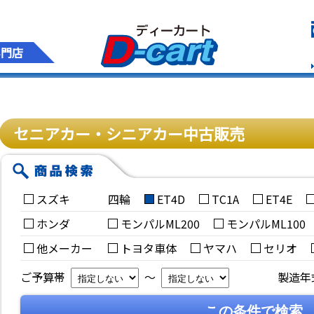
専門店
セニアカー・シニアカー中古販売
スズキ
四輪
ET4D
TC1A
ET4E
ホンダ
モンパルML200
モンパルML100
他メーカー
トヨタ車体
ヤマハ
セリオ
ご予算帯
～
製造