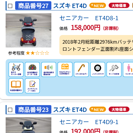
商品番号27
スズキ ET4D
セニアカー ET4D8-1
158,000円
価格
（非課税）
2018年2月総距離2976kmバッ
ロントフェンダー正面割れ座面
★★☆☆☆
参考程度
商品番号23
スズキ ET4D
セニアカー ET4D9-1
192,000円
価格
（非課税）