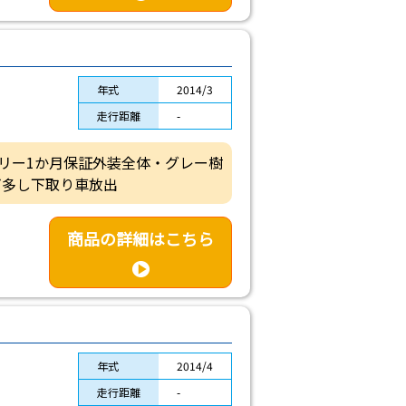
年式
2014/3
走行距離
-
バッテリー1か月保証外装全体・グレー樹
ビ多し下取り車放出
商品の詳細はこちら
年式
2014/4
走行距離
-