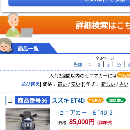
詳細検索はこ
商品一覧
全3ページ
先頭
1
2
3
>>
入荷2週間以内のセニアカーには
並び替え
[ 価格：
高い
/
安い
]
[ 年式：
新しい
/
古い
商品番号36
スズキ ET4D
セニアカー ET4D-2
85,000円
価格
（非課税）