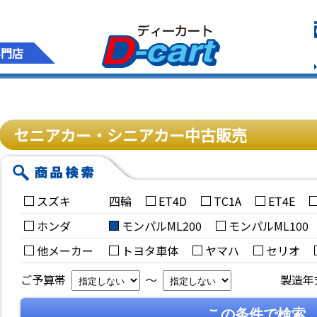
専門店
セニアカー・シニアカー中古販売
スズキ
四輪
ET4D
TC1A
ET4E
ホンダ
モンパルML200
モンパルML100
他メーカー
トヨタ車体
ヤマハ
セリオ
ご予算帯
～
製造