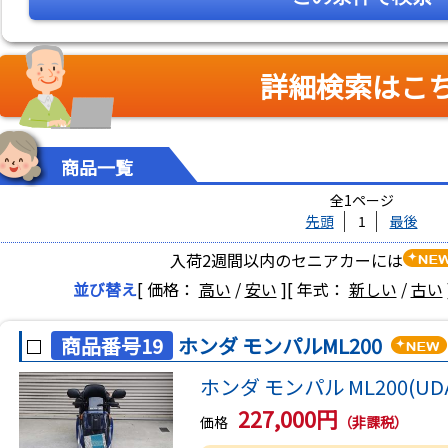
詳細検索はこ
商品一覧
全1ページ
先頭
1
最後
入荷2週間以内のセニアカーには
並び替え
[ 価格：
高い
/
安い
]
[ 年式：
新しい
/
古い
商品番号19
ホンダ モンパルML200
ホンダ モンパル ML200(UDA
227,000円
価格
（非課税）