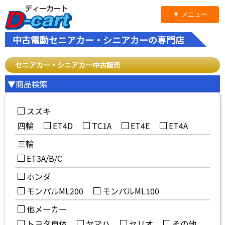
▼ メニュー
中古電動セニアカー・シニアカーの専門店
セニアカー・シニアカー中古販売
▼商品検索
スズキ
四輪
ET4D
TC1A
ET4E
ET4A
三輪
ET3A/B/C
ホンダ
モンパルML200
モンパルML100
他メーカー
トヨタ車体
ヤマハ
セリオ
その他