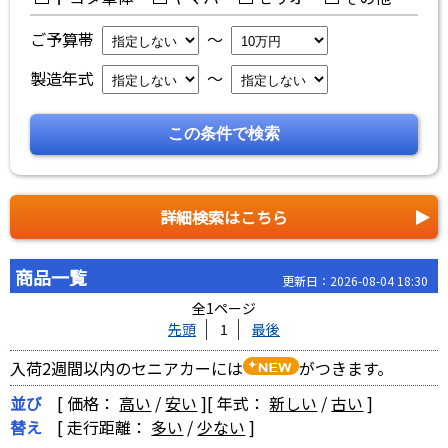
ご予算帯
～
製造年式
～
詳細検索はこちら
商品一覧
更新日：2026-08-04 18:30
全1ページ
先頭
1
最後
入荷2週間以内のセニアカーには
がつきます。
並び
[ 価格：
高い
/
安い
]
[ 年式：
新しい
/
古い
]
替え
[ 走行距離：
多い
/
少ない
]