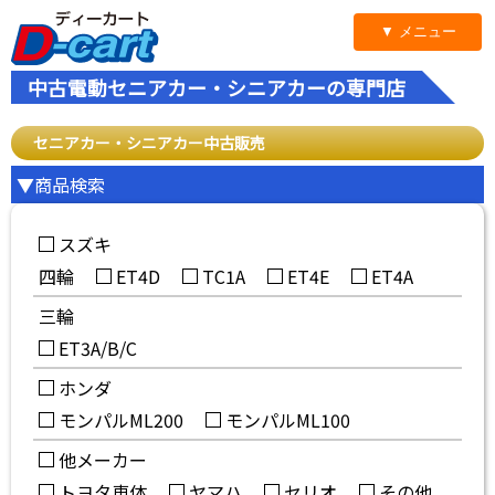
▼ メニュー
中古電動セニアカー・シニアカーの専門店
セニアカー・シニアカー中古販売
▼商品検索
スズキ
四輪
ET4D
TC1A
ET4E
ET4A
三輪
ET3A/B/C
ホンダ
モンパルML200
モンパルML100
他メーカー
トヨタ車体
ヤマハ
セリオ
その他