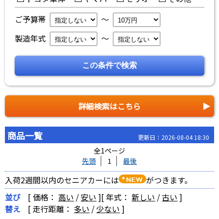
ご予算帯
～
製造年式
～
詳細検索はこちら
商品一覧
更新日：2026-08-04 18:30
全1ページ
先頭
1
最後
入荷2週間以内のセニアカーには
がつきます。
並び
[ 価格：
高い
/
安い
]
[ 年式：
新しい
/
古い
]
替え
[ 走行距離：
多い
/
少ない
]