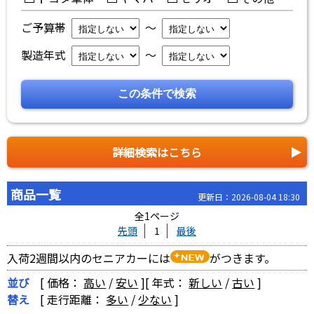
ご予算帯
～
製造年式
～
詳細検索はこちら
商品一覧
更新日：2026-08-04 18:30
全1ページ
先頭
1
最後
入荷2週間以内のセニアカーには
がつきます。
並び
[ 価格：
高い
/
安い
]
[ 年式：
新しい
/
古い
]
替え
[ 走行距離：
多い
/
少ない
]