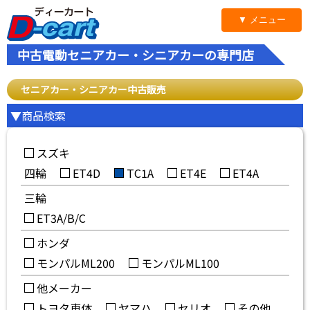
▼ メニュー
中古電動セニアカー・シニアカーの専門店
セニアカー・シニアカー中古販売
▼商品検索
スズキ
四輪
ET4D
TC1A
ET4E
ET4A
三輪
ET3A/B/C
ホンダ
モンパルML200
モンパルML100
他メーカー
トヨタ車体
ヤマハ
セリオ
その他