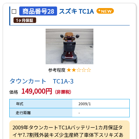
商品番号28
スズキ TC1A
★★☆☆☆
参考程度
タウンカート TC1A-3
149,000円
価格
（非課税）
年式
2009/1
走行距離
-
2009年タウンカートTC1Aバッテリー1カ月保証タ
イヤ7.7割残外装キズ少生産終了車体下スリキズあ