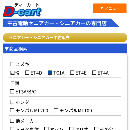
▼ メニュー
中古電動セニアカー・シニアカーの専門店
セニアカー・シニアカー中古販売
▼商品検索
スズキ
四輪
ET4D
TC1A
ET4E
ET4A
三輪
ET3A/B/C
ホンダ
モンパルML200
モンパルML100
他メーカー
トヨタ車体
ヤマハ
セリオ
その他