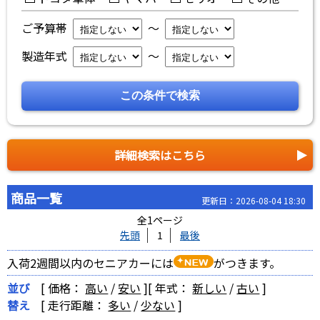
ご予算帯
～
製造年式
～
詳細検索はこちら
商品一覧
更新日：2026-08-04 18:30
全1ページ
先頭
1
最後
入荷2週間以内のセニアカーには
がつきます。
並び
[ 価格：
高い
/
安い
]
[ 年式：
新しい
/
古い
]
替え
[ 走行距離：
多い
/
少ない
]