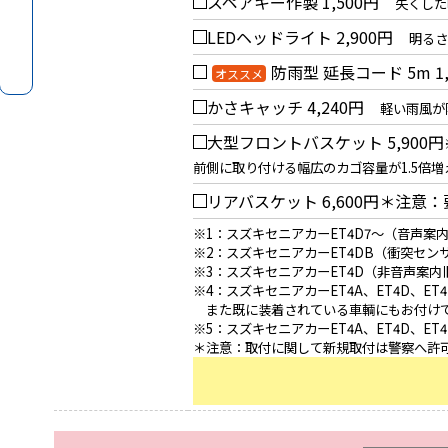
スペアキー作製
1,500円
失くした
LEDヘッドライト
2,900円
明るさ
防雨型 延長コード 5m
1
オススメ
かさキャッチ
4,240円
軽い雨風が
大型フロントバスケット
5,900円
前側に取り付ける幅広のカゴ容量が1.5倍
リアバスケット
6,600円＊注意
※1：スズキセニアカーET4D7～（音声案
※2：スズキセニアカーET4DB（衝突セン
※3：スズキセニアカーET4D（非音声案
※4：スズキセニアカーET4A、ET4D、ET4
また既に装着されている車輌にもお付け
※5：スズキセニアカーET4A、ET4D、E
＊注意：取付に関して新規取付は警察へ許