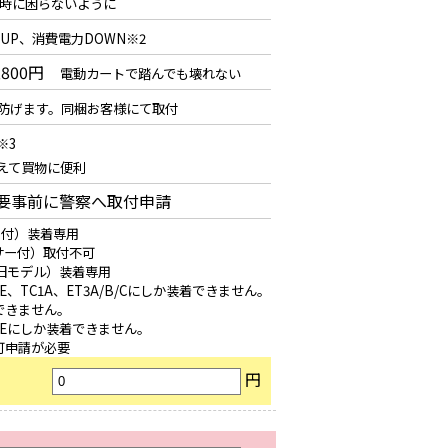
時に困らないように
UP、消費電力DOWN※2
,800円
電動カートで踏んでも壊れない
防げます。同梱お客様にて取付
※3
増えて買物に便利
：要事前に警察へ取付申請
内付）装着専用
サー付）取付不可
内旧モデル）装着専用
E、TC1A、ET3A/B/Cにしか装着できません。
できません。
T4Eにしか装着できません。
可申請が必要
円