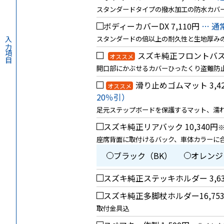
スタンダードタイプの撥水加工の防水カバ
ボディーカバーDX
7,110円
… 通
スタンダードの倍以上の耐久性と生地厚み
入力項目
スズキ純正フロントバ
オススメ
開口部にかぶせるカバーひったくり盗難防止
滑り止めゴムマット
3,4
オススメ
20％引）
足元ステップボードを保護するマット、濡
スズキ純正リアバック
10,340円
※
座席背面に取付けるバック、車体カラーに
ブラック（BK）
オレンジ
スズキ純正ステッキホルダー
3,6
スズキ純正多脚杖ホルダー
16,75
取付金具込