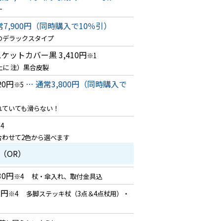
ー
常7,900円（同時購入で10％引）
のデラックスタイプ
スケットカバー黒
3,410円
※1
に 注）黒合皮製
20円
… 通常3,800円（同時購入で
※5
れていても滑らない！
4
合わせて2色から選べます
（OR）
30円
※4
杖・傘入れ、取付金具込
3円
※4
多脚ステッキ杖（3点＆4点杖用）・