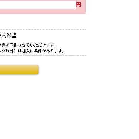
円
案内希望
込書を同封させていただきます。
ンダ以外）は加入に条件があります。