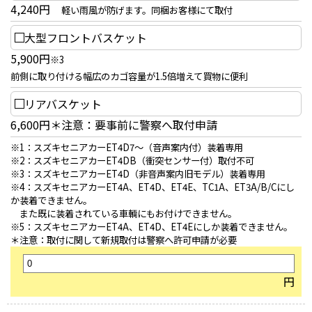
4,240円
軽い雨風が防げます。同梱お客様にて取付
大型フロントバスケット
5,900円
※3
前側に取り付ける幅広のカゴ容量が1.5倍増えて買物に便利
リアバスケット
6,600円＊注意：要事前に警察へ取付申請
※1：スズキセニアカーET4D7～（音声案内付）装着専用
※2：スズキセニアカーET4DB（衝突センサー付）取付不可
※3：スズキセニアカーET4D（非音声案内旧モデル）装着専用
※4：スズキセニアカーET4A、ET4D、ET4E、TC1A、ET3A/B/Cにし
か装着できません。
また既に装着されている車輌にもお付けできません。
※5：スズキセニアカーET4A、ET4D、ET4Eにしか装着できません。
＊注意：取付に関して新規取付は警察へ許可申請が必要
円