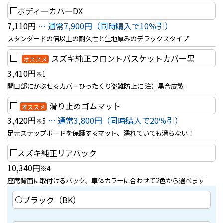
ボディーカバーDX
7,110円
… 通常7,900円（同時購入で10％引）
スタンダードの倍以上の耐久性と生地厚みのデラックスタイプ
スズキ純正フロントバスケットカバー黒
オススメ
3,410円
※1
開口部にかぶせるカバーひったくり盗難防止に 注）黒合皮製
滑り止めゴムマット
オススメ
3,420円
… 通常3,800円（同時購入で20％引）
※5
足元ステップボードを保護するマット、濡れていても滑らない！
スズキ純正リアバック
10,340円
※4
座席背面に取付けるバック、車体カラーに合わせて2色から選べます
ブラック（BK）