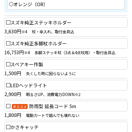
オレンジ（OR）
スズキ純正ステッキホルダー
3,630円
※4
杖・傘入れ、取付金具込
スズキ純正多脚杖ホルダー
16,753円
※4
多脚ステッキ杖（3点＆4点杖用）・取付金具込
スペアキー作製
1,500円
失くした時に困らないように
LEDヘッドライト
2,900円
明るさUP、消費電力DOWN※2
防雨型 延長コード 5m
オススメ
1,800円
電動カートで踏んでも壊れない
かさキャッチ