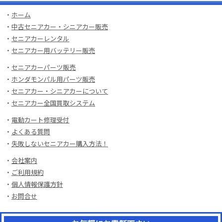
・
ホーム
・
中古セニアカー・シニアカー販売
・
セニアカーレンタル
・
セニアカー用バッテリー販売
・
セニアカーパーツ販売
・
ホンダモンパル用パーツ販売
・
セニアカー・シニアカーについて
・
セニアカー全国買取システム
・
電動カート修理受付
・
よくある質問
・
失敗しないセニアカー購入方法！
・
会社案内
・
ご利用規約
・
個人情報保護方針
・
お問合せ