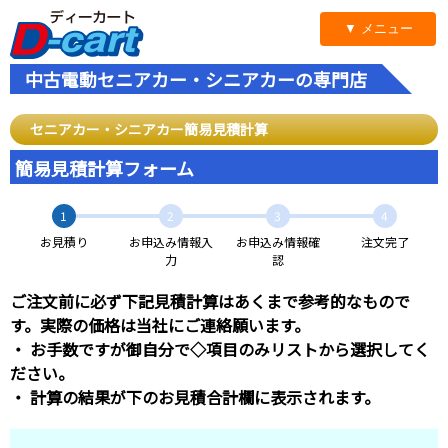
▼ メニュー
中古電動セニアカー・シニアカーの専門店
セニアカー・シニアカー簡易見積計算
簡易見積計算フォーム
1
2
3
4
お見積り
お申込み情報入
お申込み情報確
注文完了
力
認
ご注文前に必ず下記見積計算はあくまで参考的なもので
す。実際の価格は当社にご連絡願います。
・ お手数ですが御自分で◇項目のみリストから選択してく
ださい。
・ 計算の結果が下のお見積合計欄に表示されます。