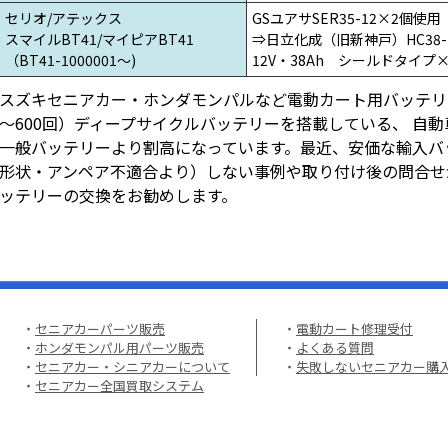
セリオ/アテックス
GSユアサSER35-12×2個使用
スマイルBT41/マイピアBT41
⇒日立化成（旧新神戸）HC38-
（BT41-1000001～)
12V・38Ah シールドタイプ
スズキセニアカー・ホンダモンパルなど電動カート用バッテリ
～600回）ディープサイクルバッテリーを搭載している、 自
一般バッテリーより割高になっています。最近、安価な輸入バ
形状・アンペア不適合より）しない事例や取り付け後の問合せ
ッテリーの交換をお勧めします。
・
セニアカーパーツ販売
・
電動カート修理受付
・
ホンダモンパル用パーツ販売
・
よくある質問
・
セニアカー・シニアカーについて
・
失敗しないセニアカー購
・
セニアカー全国買取システム