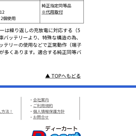
純正指定同等品
12
※代用取付
×2個使用
ーは繰り返しの充放電に対応する（5
動車バッテリーより、特殊な構造の為、
ッテリーの使用などで正常動作（端子
が多くあります。適合する純正同等バ
▲ TOPへもどる
・
会社案内
・
ご利用規約
入方法！
・
個人情報保護方針
・
お問合せ