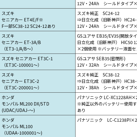
12V・24Ah シールドタイプ
スズキ
スズキ純正 SC24-12
セニアカー ET4E/F※
⇒日立化成（旧新神戸）HC24-
F一部SC38-12 SC24-12あり
12V・24Ah シールドタイプ
スズキ
GSユアサ EB35/EV35(開放タ
セニアカー ET-3A/B
日立化成（旧新神戸） HIC50 1
（ET3-1/A/B～）
×2個使用 ※バッテリー液面
スズキ セニアカー ET3C-1
GSユアサ SEB35(密閉形)
（ET3C-100001～）
12V・32Ah シールドタイプ
スズキ
スズキ純正 SC38-12
セニアカー ET3C-2
⇒日立化成（旧新神戸）HC38-
（ET3C-200001～）
12V・38Ah シールドタイプ
ホンダ
パナソニック LC-XC1228AH
モンパル ML200 DX/STD
※純正以外のバッテリー使用す
(UDAC/UDAJ-～)
あり
ホンダ
パナソニック LC-C1238PI×
モンパル ML100
（UDAA-1000001～)