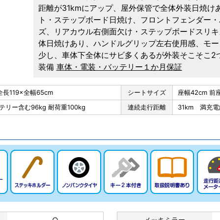
距離が31kmにアップ、屋外保管で全体外装日焼け
ト・ステップボード日焼け、フロントフェンダー・
ズ、リアカウル右側面欠け・ステップボードスリキ
体日焼けあり、ハンドルグリップ左右使用感、モー
少し、車体下全体にサビ多くあるが外装そこそこ2
装備
車体・電装・バッテリー１か月保証
全長119×全幅65cm
シートサイズ
座幅42cm 前座
ッテリー含む96kg 耐荷重100kg
連続走行距離
31km 満充電
○
メッキミラー