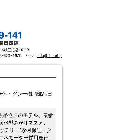
区本牧三之谷16-13
5-623-4670 E-mail
info@d-cart.jp
外装全体・グレー樹脂部品日
S規格適合のモデル、最新
7か8型のがオススメ、
ッテリー1か月保証、タ
、省エネモーター採用走行