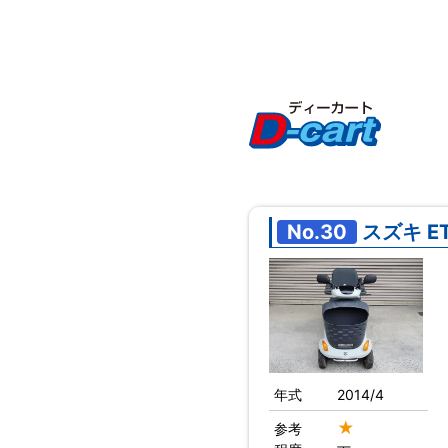
No.30
スズキ E
年式
2014/4
★
参考