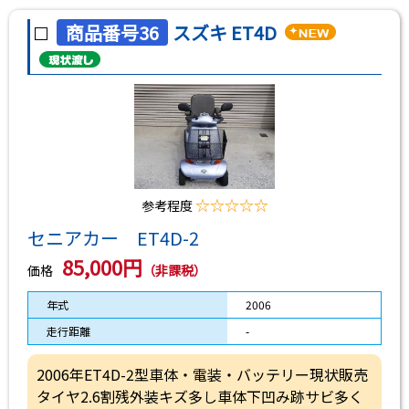
商品番号36
スズキ ET4D
☆☆☆☆☆
参考程度
セニアカー ET4D-2
85,000円
価格
（非課税）
年式
2006
走行距離
-
2006年ET4D-2型車体・電装・バッテリー現状販売
タイヤ2.6割残外装キズ多し車体下凹み跡サビ多く