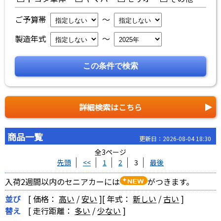
ご予算帯
～
製造年式
～
詳細検索はこちら
商品一覧
更新日：2026-08-04 18:30
全3ページ
先頭
<<
1
2
3
最後
入荷2週間以内のセニアカーには
がつきます。
並び
[ 価格：
高い
/
安い
]
[ 年式：
新しい
/
古い
]
替え
[ 走行距離：
多い
/
少ない
]