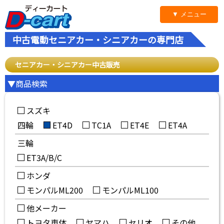
▼ メニュー
中古電動セニアカー・シニアカーの専門店
セニアカー・シニアカー中古販売
▼商品検索
スズキ
四輪
ET4D
TC1A
ET4E
ET4A
三輪
ET3A/B/C
ホンダ
モンパルML200
モンパルML100
他メーカー
トヨタ車体
ヤマハ
セリオ
その他