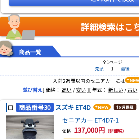
詳細検索はこ
商品一覧
全1ページ
先頭
1
最後
入荷2週間以内のセニアカーには
並び替え
[ 価格：
高い
/
安い
]
[ 年式：
新しい
/
古い
商品番号30
スズキ ET4D
セニアカー ET4D7-1
137,000円
価格
（非課税）