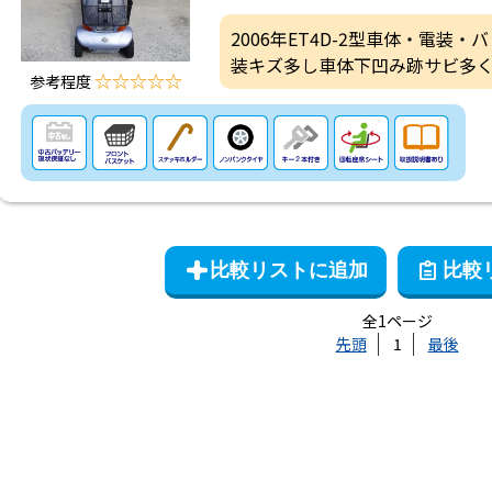
2006年ET4D-2型車体・電装
装キズ多し車体下凹み跡サビ多
☆☆☆☆☆
参考程度
全1ページ
先頭
1
最後