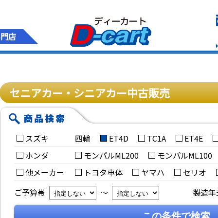
専門店
セニアカー・シニアカー中古販売
スズキ
四輪
ET4D
TC1A
ET4E
ホンダ
モンパルML200
モンパルML100
他メーカー
トヨタ車体
ヤマハ
セリオ
ご予算帯
～
製造