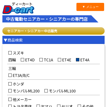
▼ メニュー
中古電動セニアカー・シニアカーの専門店
セニアカー・シニアカー中古販売
▼商品検索
スズキ
四輪
ET4D
TC1A
ET4E
ET4A
三輪
ET3A/B/C
ホンダ
モンパルML200
モンパルML100
他メーカー
トヨタ車体
ヤマハ
セリオ
その他