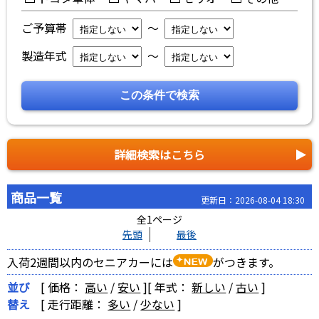
ご予算帯
～
製造年式
～
詳細検索はこちら
商品一覧
更新日：2026-08-04 18:30
全1ページ
先頭
最後
入荷2週間以内のセニアカーには
がつきます。
並び
[ 価格：
高い
/
安い
]
[ 年式：
新しい
/
古い
]
替え
[ 走行距離：
多い
/
少ない
]